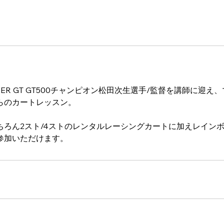
8
月
2
5
日
UPER GT GT500チャンピオン松田次生選手/監督を講師に迎
らのカートレッスン。
ちろん2スト/4ストのレンタルレーシングカートに加えレイン
参加いただけます。