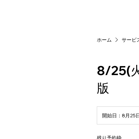
Home
vi va la Racing Ac
ホーム
サービ
8/25(火
版
開始日：8月25
残り予約枠