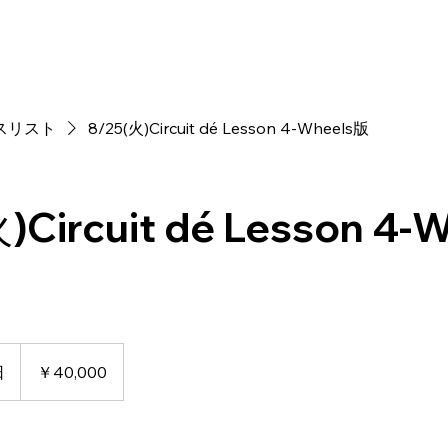
エンジョイ走行会
ademy
Circuit dé Lesson
Contact
スリスト
8/25(火)Circuit dé Lesson 4-Wheels版
)Circuit dé Lesson 4-
40,000
円
日
開
￥40,000
始
日
：